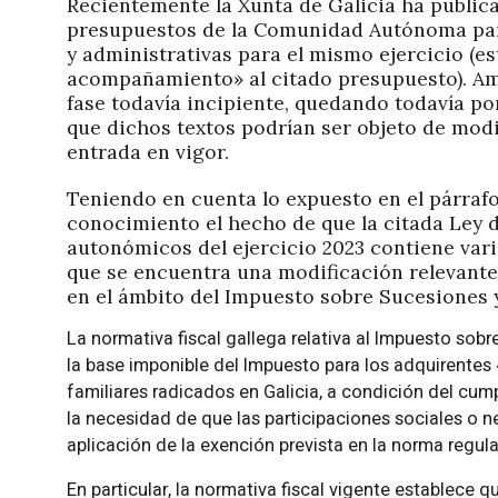
Recientemente la Xunta de Galicia ha public
presupuestos de la Comunidad Autónoma para e
y administrativas para el mismo ejercicio (e
acompañamiento» al citado presupuesto). Am
fase todavía incipiente, quedando todavía po
que dichos textos podrían ser objeto de modi
entrada en vigor.
Teniendo en cuenta lo expuesto en el párraf
conocimiento el hecho de que la citada Ley
autonómicos del ejercicio 2023 contiene vari
que se encuentra una modificación relevante 
en el ámbito del Impuesto sobre Sucesiones 
La normativa fiscal gallega relativa al Impuesto so
la base imponible del Impuesto para los adquirentes
familiares radicados en Galicia, a condición del cump
la necesidad de que las participaciones sociales o ne
aplicación de la exención prevista en la norma regu
En particular, la normativa fiscal vigente establece q