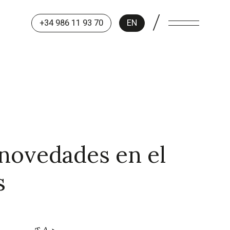
/
+34 986 11 93 70
EN
: novedades en el
s