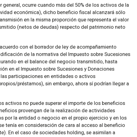
r general, ocurre cuando más del 50% de los activos de la
idad económica), dicho beneficio fiscal alcanzará sólo
transmisión en la misma proporción que representa el valor
smitido (netos de deudas) respecto del patrimonio neto
de acuerdo con el borrador de ley de acompañamiento
dificación de la normativa del Impuesto sobre Sucesiones
gurando en el balance del negocio transmitido, hasta
cción en el Impuesto sobre Sucesiones y Donaciones
 las participaciones en entidades o activos
scríbete a nuestro boletín de noticias y mantente
propios/préstamos), sin embargo, ahora sí podrían llegar a
nformado de todas las novedades relacionadas con nuestr
tividad. Noticias que pueden ser muy interesantes.
hos activos no puede superar el importe de los beneficios
eneficios provengan de la realización de actividades
 por la entidad o negocio en el propio ejercicio y en los
se tenía en consideración de cara al acceso al beneficio
ste). En el caso de sociedades holding, se asimilan a