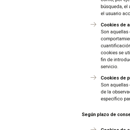
búsqueda, el 
el usuario acc
Cookies de an
Son aquellas 
comportamient
cuantificació
cookies se uti
fin de introd
Su
servicio.
i
ac
Cookies de p
Son aquellas
de la observa
específico pa
Según plazo de conse