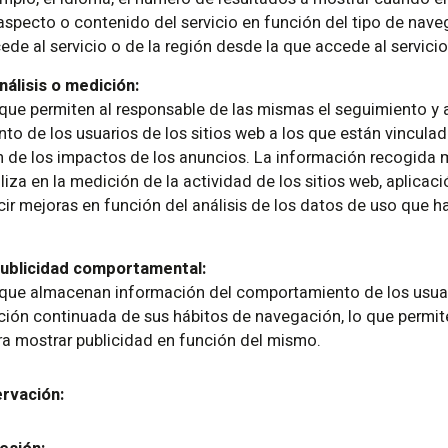
aspecto o contenido del servicio en función del tipo de naveg
ede al servicio o de la región desde la que accede al servicio,
álisis o medición:
que permiten al responsable de las mismas el seguimiento y a
o de los usuarios de los sitios web a los que están vinculada
n de los impactos de los anuncios. La información recogida 
liza en la medición de la actividad de los sitios web, aplicac
ucir mejoras en función del análisis de los datos de uso que h
scríbete a nuestro boletín de noticias y mantente
nformado de todas las novedades relacionadas con nuestr
tividad. Noticias que pueden ser muy interesantes.
ublicidad comportamental:
 que almacenan información del comportamiento de los usuar
ción continuada de sus hábitos de navegación, lo que permite 
ra mostrar publicidad en función del mismo.
rvación: