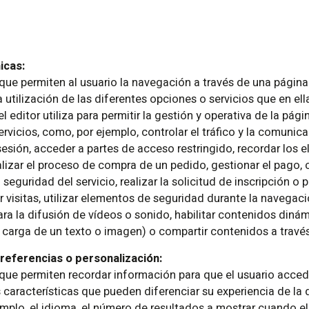
icas:
que permiten al usuario la navegación a través de una págin
a utilización de las diferentes opciones o servicios que en ell
l editor utiliza para permitir la gestión y operativa de la pági
ervicios, como, por ejemplo, controlar el tráfico y la comunic
a sesión, acceder a partes de acceso restringido, recordar los
alizar el proceso de compra de un pedido, gestionar el pago, c
 seguridad del servicio, realizar la solicitud de inscripción o 
r visitas, utilizar elementos de seguridad durante la navegac
ra la difusión de vídeos o sonido, habilitar contenidos dinám
carga de un texto o imagen) o compartir contenidos a través
referencias o personalización:
que permiten recordar información para que el usuario acceda
características que pueden diferenciar su experiencia de la d
mplo, el idioma, el número de resultados a mostrar cuando el