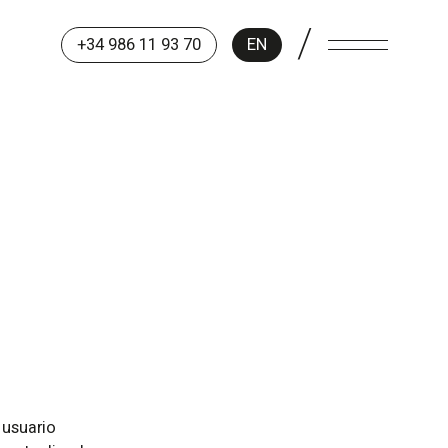
/
+34 986 11 93 70
EN
 usuario