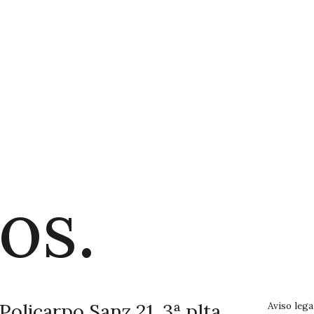
Traba
os.
Policarpo Sanz 21, 3ª plta.
Aviso lega